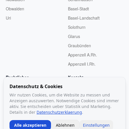
Obwalden
Basel-Stadt
Uri
Basel-Landschaft
Solothurn
Glarus
Graubünden
Appenzell A.Rh.
Appenzell I.Rh.
Rechtliches
Kontakt
Datenschutz & Cookies
Impressum
hello@valtis.ch
Wir nutzen Cookies, um die Website zu messen und
Datenschutz
Anzeigen auszuwerten. Notwendige Cookies sind immer
AGB
aktiv. Sie entscheiden ueber Statistik und Marketing.
Details in der
Datenschutzerklaerung
.
Alle akzeptieren
Ablehnen
Einstellungen
©
2026
Valtis. Alle Rechte vorbehalten.